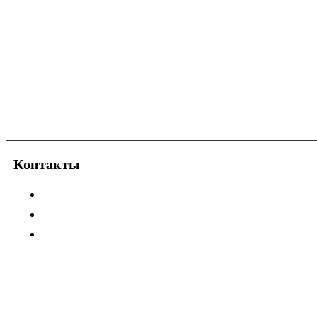
Контакты
СКАЧАТЬ РЕКВИЗ
+7 (929) 615-03-58 (для физ. лиц)
+7 (495) 744-31-58 (для юр. лиц)
info@elitfasad.ru
Офис и шоурум
Пн-Пт — с 8:30 до 18:00