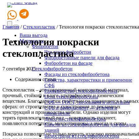
Главная
/
Стеклопластик
/
Технология покраски стеклопластик
Ваша выгода
Технология покраски
Материалы
Фибробетон
стеклопластика
Что такое фибробетон
Фибробетонные панели для фасада
Фибробетон на фасаде
7 сентября 2025
Стеклофибробетон
Фасады из стеклофибробетона
Содержание статьи
Свойства, характеристики и применение
СФБ
Стеклопластик – это современный композитный материал,
Производство стеклофибробетона
прочный, стойкий к влаге, ультрафиолету и химическим
Цена стеклофибробетона
веществам. Благодаря этим свойствам он применяется в разных
СФБ — ГОСТ, требования и испытания
сферах: от строительства и судостроения до рекламных
СФБ и фиброцемент — отличия и
конструкций и производства мебели. Однако изделия могут
применение
терять привлекательный вид – поверхность тускнеет,
Декор из стеклофибробетона
появляются потертости, микротрещины, а иногда и сколы.
Панели из стеклофибробетона для фасадов
зданий
Покраска позволяет не только вернуть изделию первоначальны
Балюстрады из стеклофибробетона