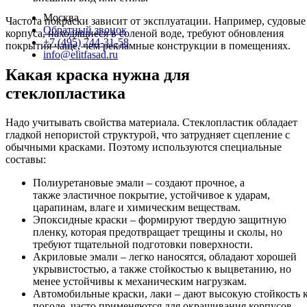
Москва
Частота покраски зависит от эксплуатации. Например, судовые
Обратный звонок
корпуса, находящиеся в соленой воде, требуют обновления
+7 (495) 744-31-58
покрытия чаще, чем рекламные конструкции в помещениях.
info@elitfasad.ru
Какая краска нужна для
стеклопластика
Надо учитывать свойства материала. Стеклопластик обладает
гладкой непористой структурой, что затрудняет сцепление с
обычными красками. Поэтому используются специальные
составы:
Полиуретановые эмали – создают прочное, а
также эластичное покрытие, устойчивое к ударам,
царапинам, влаге и химическим веществам.
Эпоксидные краски – формируют твердую защитную
пленку, которая предотвращает трещины и сколы, но
требуют тщательной подготовки поверхности.
Акриловые эмали – легко наносятся, обладают хорошей
укрывистостью, а также стойкостью к выцветанию, но
менее устойчивы к механическим нагрузкам.
Автомобильные краски, лаки – дают высокую стойкость 
погоде, часто применяются для окрашивания корпусов