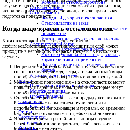
вид, но и защитить его от повреждений. Для качественного
Колонны из стеклофибробетона
результата требуется соблюдение технологии окрашивания,
Стеклокомпозит
использование подходящих составов, а также правильная
Стеклопластик
подготовка поверхности.
Фасадный декор из стеклопластика
Стеклопластик на заказ
Когда надо красить стеклопластик
Стеклопластик — свойства, особенности и
применение
Изготовление фигур из стеклопластика
Хотя стеклопластиковые изделия устойчивы к
Архитектурный бетон
любым воздействиям, декоративно-защитный слой может
Что такое архитектурный бетон
приходить в негодность. Покраска требуется в нескольких
Архитектурный бетон — виды, состав,
случаях:
характеристики и применение
Фасадные панели из архитектурного
Выцветание и потеря блеска – длительное воздействие
бетона
солнечных лучей, дождя, ветра, а также морской воды
Архитектурный камень
приводит к тому, что поверхность становится тусклой.
Услуги
Механические повреждения – на стеклопластике могут
Производство фасадного декора
появляться царапины, сколы, трещины, которые могут
Монтаж лепнины
привести к разрушению покрытия.
Проектирование
Отслоение старой краски – если предыдущее покрытие
О компании
было нанесено с нарушением технологии или
Вакансии
использовались неподходящие материалы, со временем
Статьи
оно начинает отслаиваться и требовать обновления.
Сертификаты
Изменение цвета и рестайлинг – иногда изделие
Портфолио
перекрашивают просто для того, чтобы освежить его
Контакты
внешний вид или стиль.