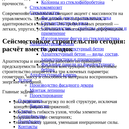
Колонны из стеклофибробетона
прочности.
Стеклокомпозит
Стеклопластик
Современные технологии смещают акцент с массивности на
Фасадный декор из стеклопластика
управляемость. Здание должно не сопротивляться, а
Стеклопластик на заказ
адаптироваться к нагрузке. Это требует новых решений —
Стеклопластик — свойства, особенности и
легких, упругих, устойчивых к многократным деформациям.
применение
Изготовление фигур из стеклопластика
Сейсмостойкое строительство сегодня:
Архитектурный бетон
расчёт вместо догадок
Что такое архитектурный бетон
Архитектурный бетон — виды, состав,
характеристики и применение
Архитекторы и инженеры работают по принципу
Фасадные панели из архитектурного
предсказуемости поведения конструкции. Сейсмостойкое
бетона
строительство опирается на три ключевых параметра:
Архитектурный камень
геометрию, массу и способность материала воспринимать
Услуги
энергию колебаний.
Производство фасадного декора
Монтаж лепнины
Главные задачи:
Проектирование
О компании
распределить нагрузку по всей структуре, исключая
Вакансии
концентрацию напряжений;
Статьи
обеспечить гибкость узлов, чтобы элементы не
Сертификаты
разрушались при смещениях;
Портфолио
снизить массу здания, уменьшая инерционные силы.
Контакты