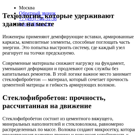
Москва
Обратный звонок
Технологии, которые удерживают
+7 (495) 744-31-58
здание на месте
info@elitfasad.ru
Инженеры применяют демпфирующие вставки, армированные
каркасы, композитные элементы, способные поглощать часть
энергии. Это попытка выстроить систему, где каждый узел
реагирует на толчки предсказуемо.
Современные материалы снижают нагрузку на фундамент,
уменьшают деформации и продлевают срок службы без
капитальных ремонтов. В этой логике важное место занимает
стеклофибробетон — материал, который сочетает прочность
цементной матрицы и гибкость армирующих волокон.
Стеклофибробетон: прочность,
рассчитанная на движение
Стеклофибробетон состоит из цементного вяжущего,
минеральных наполнителей и стекловолокна, равномерно
распределенных по массе. Волокна создают микросетку, котора
предотвращает развитие трещин и повышает устойчивость к