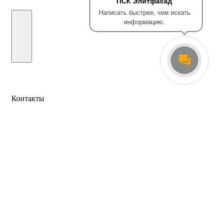
ПСК Элитфасад
Написать быстрее, чем искать
информацию.
Контакты
скачать реквизиты
+7 (929) 615-03-58 (для физ. лиц)
+7 (495) 744-31-58 (для юр. лиц)
info@elitfasad.ru
Офис и шоурум
Пн-Пт — с 8:30 до 18:00
Московская обл., г. Красногорск,
Ильинское шоссе, д. 1А, «Красногорск Плаза», 4 этаж, офис
4
Производство 1