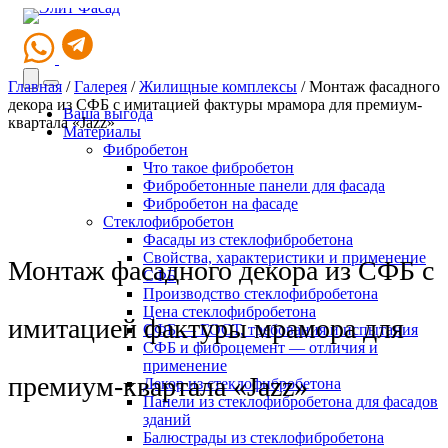
Главная
/
Галерея
/
Жилищные комплексы
/
Монтаж фасадного
декора из СФБ с имитацией фактуры мрамора для премиум-
Ваша выгода
квартала «Jazz»
Материалы
Фибробетон
Что такое фибробетон
Фибробетонные панели для фасада
Фибробетон на фасаде
Стеклофибробетон
Фасады из стеклофибробетона
Свойства, характеристики и применение
Монтаж фасадного декора из СФБ с
СФБ
Производство стеклофибробетона
Цена стеклофибробетона
имитацией фактуры мрамора для
СФБ — ГОСТ, требования и испытания
СФБ и фиброцемент — отличия и
применение
премиум-квартала «Jazz»
Декор из стеклофибробетона
Панели из стеклофибробетона для фасадов
зданий
Балюстрады из стеклофибробетона