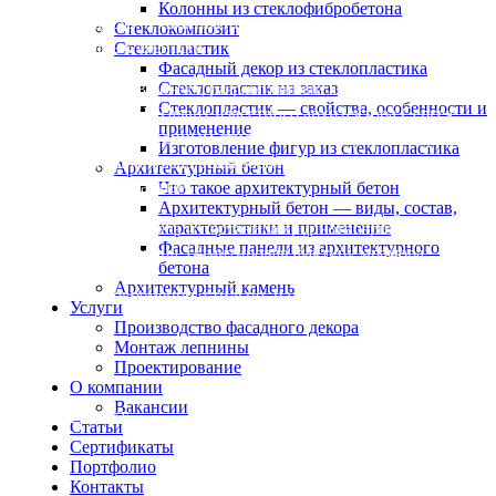
Колонны из стеклофибробетона
Особая гордость — сданные объекты всемирно известных
Стеклокомпозит
международных агентств.
Стеклопластик
Фасадный декор из стеклопластика
Стеклопластик на заказ
В этом году уже 3 объект, разработанный архитектурным
Стеклопластик — свойства, особенности и
агентством СПИЧ. Талант известного архитектора Сергея
применение
Чобана объединил единым стилем 7 домов с разными фасадами
Изготовление фигур из стеклопластика
А компания Элит Фасад реализовала идею наружной отделки
Архитектурный бетон
архитектурным камнем.
Что такое архитектурный бетон
Архитектурный бетон — виды, состав,
характеристики и применение
В 2021 году произвела и поставила крупногабаритные панели
Фасадные панели из архитектурного
из стеклофибробетона, сымитировав фактуру мрамора.
бетона
Архитектурный камень
Получилось современно, стильно, надёжно.
Услуги
Производство фасадного декора
Монтаж лепнины
Проектирование
О компании
Вакансии
Назад к списку
Статьи
Сертификаты
Портфолио
Контакты