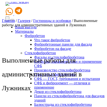
Главная
/
Галерея
/
Гостиницы и особняки
/
Выполненные
работы для административных зданий в Лужниках
Ваша выгода
Материалы
Фибробетон
Что такое фибробетон
Фибробетонные панели для фасада
Фибробетон на фасаде
Стеклофибробетон
Фасады из стеклофибробетона
Выполненные работы для
Свойства, характеристики и применение
СФБ
Производство стеклофибробетона
административных зданий в
Цена стеклофибробетона
СФБ — ГОСТ, требования и испытания
СФБ и фиброцемент — отличия и
Лужниках
применение
Декор из стеклофибробетона
Панели из стеклофибробетона для фасадов
зданий
Балюстрады из стеклофибробетона