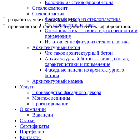
Для объекта группа компаний «Элит Фасад» провела
Колонны из стеклофибробетона
следующие работы:
Стеклокомпозит
Стеклопластик
Фасадный декор из стеклопластика
разработку чертежей КМ, КМД;
Стеклопластик на заказ
производство и поставку изделий из стеклофибробетона.
Стеклопластик — свойства, особенности и
применение
Стеклофибробетон: поверхность шершавая, фактура песчаник,
Изготовление фигур из стеклопластика
окрас в массе.
Архитектурный бетон
Что такое архитектурный бетон
Архитектурное бюро: UNK architects
Архитектурный бетон — виды, состав,
характеристики и применение
Фасадные панели из архитектурного
бетона
Архитектурный камень
Услуги
Назад к списку
Производство фасадного декора
Монтаж лепнины
Проектирование
О компании
Вакансии
Статьи
Сертификаты
Портфолио
Контакты